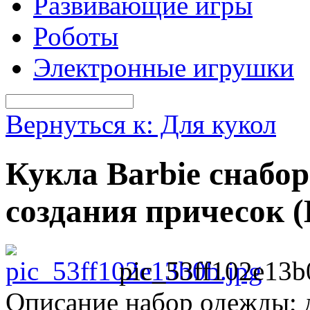
Развивающие игры
Роботы
Электронные игрушки
Вернуться к: Для кукол
Кукла Barbie снабор
создания причесок 
pic_53ff102e13b
Описание
набор одежды; дл