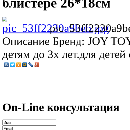
блистере 26*18см
pic_53ff2230a9b
Описание
Бренд: JOY TOY.
детям до 3х лет.для детей 
On-Line консультация