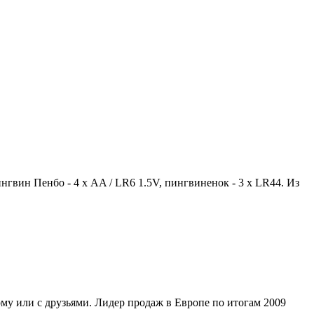
нгвин Пенбо - 4 х AA / LR6 1.5V, пингвиненок - 3 х LR44. Из
му или с друзьями. Лидер продаж в Европе по итогам 2009