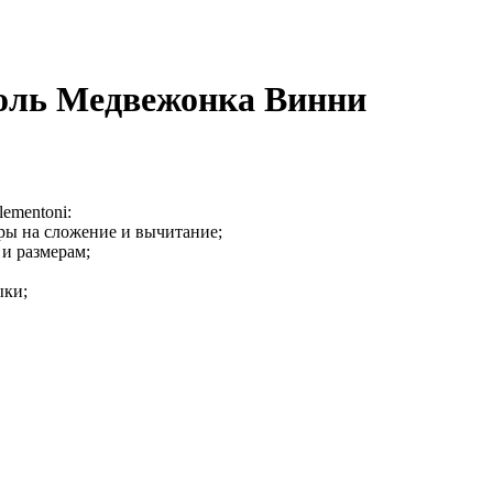
соль Медвежонка Винни
ementoni:
ры на сложение и вычитание;
 и размерам;
ыки;