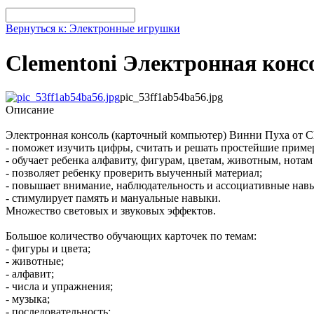
Вернуться к: Электронные игрушки
Clementoni Электронная кон
pic_53ff1ab54ba56.jpg
Описание
Электронная консоль (карточный компьютер) Винни Пуха от Cl
- поможет изучить цифры, считать и решать простейшие приме
- обучает ребенка алфавиту, фигурам, цветам, животным, нотам
- позволяет ребенку проверить выученный материал;
- повышает внимание, наблюдательность и ассоциативные нав
- стимулирует память и мануальные навыки.
Множество световых и звуковых эффектов.
Большое количество обучающих карточек по темам:
- фигуры и цвета;
- животные;
- алфавит;
- числа и упражнения;
- музыка;
- последовательность;