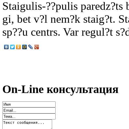
Staigulis-??pulis paredz?ts
gi, bet v?l nem?k staig?t. S
sp??u centrs. Var regul?t s
On-Line консультация