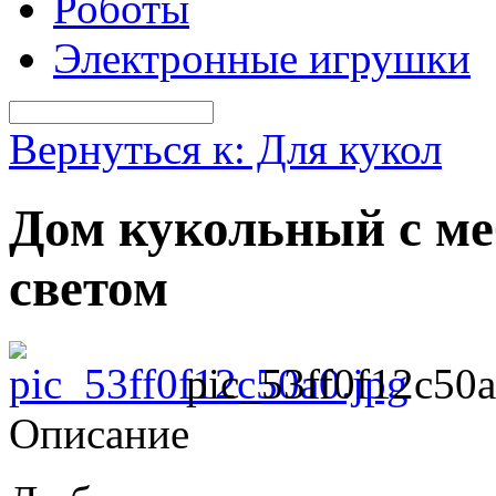
Роботы
Электронные игрушки
Вернуться к: Для кукол
Дом кукольный с ме
светом
pic_53ff0f12c50a
Описание