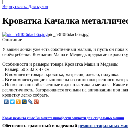
Вернуться к: Для кукол
Кроватка Качалка металличе
pic_53ff0f6dacb6a.jpg
Описание
У вашей дочки уже есть собственный малыш, и пусть он пока ку
своём ребёнке. Компания Маша и Медведь предлагает кроватку,
Особенности и размеры товара Кроватка Маша и Медведь:
- Размер: 50 х 32 х 47 см.
- В комплекте товара: кроватка, матрасик, одеяло, подушка.
- Все комплектующие выполнены из гиппоаллергенного матери
- Использованы облегченные виды пластика и металла. Какие 
реалистичность. Загорающиеся огоньки на аппликации при нажа
кроватку легко собрать.
Кроме ремонта у нас Вы можете приобрести запчасти для стиральных машин
Обеспечить грамотный и надежный
ремонт стиральных ма