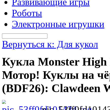
Развивающие игры
Роботы
Электронные игрушки
Вернуться к: Для кукол
Кукла Monster High
Мотор! Куклы на чё
(BDF26): Clawdeen W
pic_53ff0fd1014