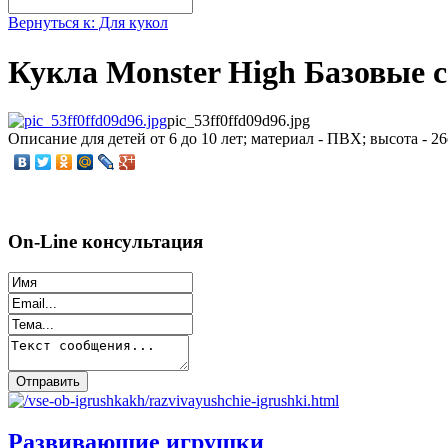
Вернуться к: Для кукол
Кукла Monster High Базовые 
pic_53ff0ffd09d96.jpg
Описание
для детей от 6 до 10 лет; материал - ПВХ; высота - 
On-Line консультация
Развивающие игрушки