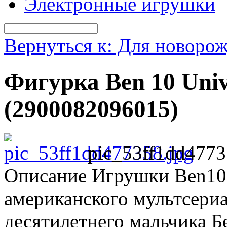
Электронные игрушки
Вернуться к: Для новоро
Фигурка Ben 10 Univ
(2900082096015)
pic_53ff1dd4773
Описание
Игрушки Ben10 
американского мультсери
десятилетнего мальчика Б