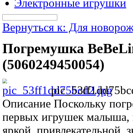
Электронные игрушки
Вернуться к: Для новоро
Погремушка BeBeLi
(5060249450054)
pic_53ff1dd75bc
Описание
Поскольку погр
первых игрушек малыша, 
яркой, привлекательной, з