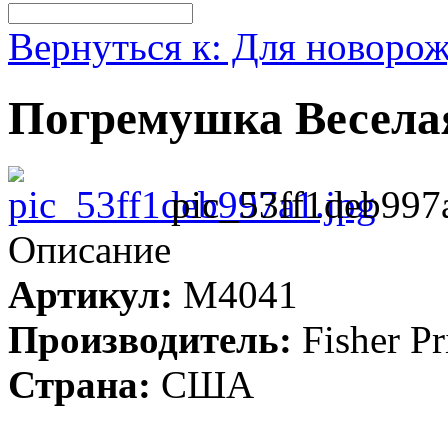
Вернуться к: Для новоро
Погремушка Веселая 
pic_53ff1deb997
Описание
Артикул:
М4041
Производитель:
Fisher Pr
Страна:
США