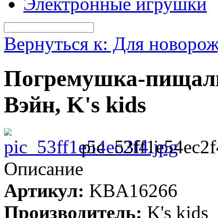
Электронные игрушки
Вернуться к: Для новоро
Погремушка-пищалк
Вэйн, K's kids
pic_53ff1e54ec2f
Описание
Артикул:
KBA16266
Производитель:
K's kids