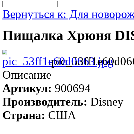
Вернуться к: Для новоро
Пищалка Хрюня D
pic_53ff1e60d06
Описание
Артикул:
900694
Производитель:
Disney
Страна:
США