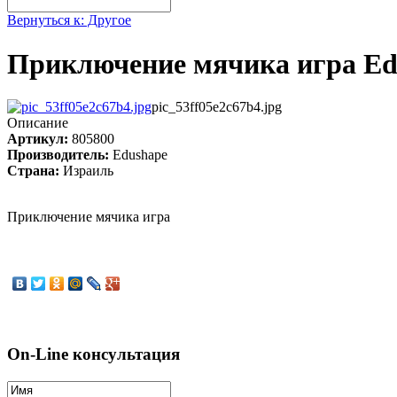
Вернуться к: Другое
Приключение мячика игра Ed
pic_53ff05e2c67b4.jpg
Описание
Артикул:
805800
Производитель:
Edushape
Страна:
Израиль
Приключение мячика игра
On-Line консультация