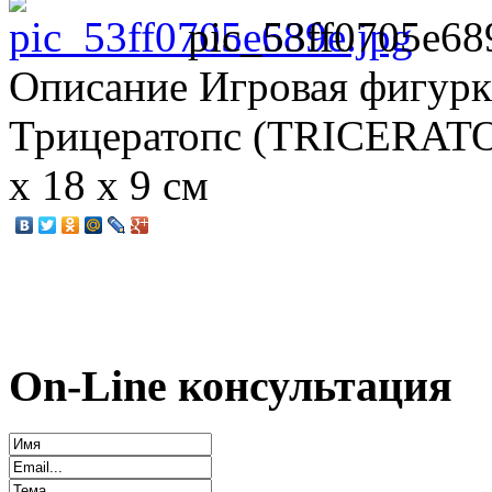
pic_53ff0705e68
Описание
Игровая фигурка
Трицератопс (TRICERATOPS
х 18 х 9 см
On-Line консультация