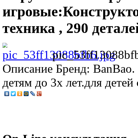
игровые:Конструкто
техника , 290 детале
pic_53ff13088bf
Описание
Бренд: BanBao. 
детям до 3х лет.для детей 