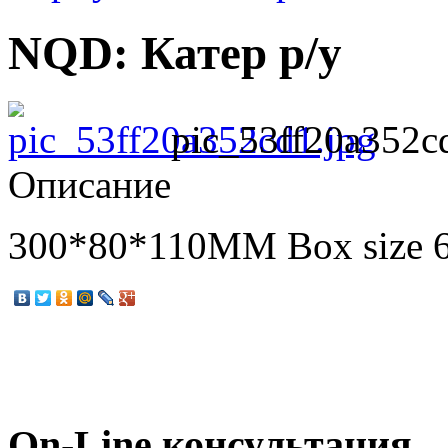
NQD: Катер р/у
pic_53ff20a352c
Описание
300*80*110MM Box size 
On-Line консультация