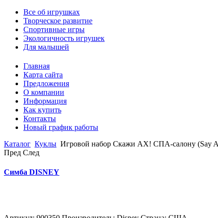
Все об игрушках
Творческое развитие
Спортивные игры
Экологичность игрушек
Для малышей
Главная
Карта сайта
Предложения
О компании
Информация
Как купить
Контакты
Новый график работы
Каталог
Куклы
Игровой набор Скажи АХ! СПА-салону (Say Ahh t
Пред
След
Симба DISNEY
Артикул: 900350 Производитель: Disney Страна: США