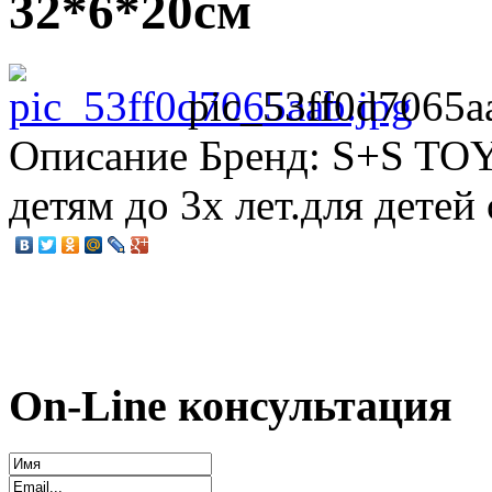
32*6*20см
pic_53ff0d7065a
Описание
Бренд: S+S TOYS
детям до 3х лет.для детей 
On-Line консультация