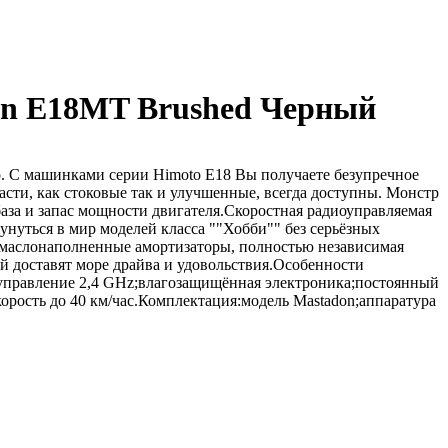
on E18MT Brushed Черный
o. С машинками серии Himoto E18 Вы получаете безупречное
асти, как стоковые так и улучшенные, всегда доступны. Монстр
за и запас мощности двигателя.Скоростная радиоуправляемая
нуться в мир моделей класса ""Хобби"" без серьёзных
 маслонаполненные амортизаторы, полностью независимая
ей доставят море драйва и удовольствия.Особенности
оуправление 2,4 GHz;влагозащищённая электроника;постоянный
орость до 40 км/час.Комплектация:модель Mastadon;аппаратура