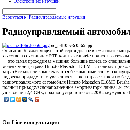
Электронные игрушки
Вернуться к: Радиоуправляемые игрушки
Радиоуправляемый автомобил
pic_53ff0bc3c0565.jpg
Описание
Каждая модель этой серии долгое время тщательно р
качество в сочетании с RTR комплектацией: полностью готовы 
— это самая проходимая машина: большие колёса со специальн
модель монстр трака Himoto Mastadon E18MT с полным приводо
затратВсе модели комплектуются бескомпромиссным радиоупра
подвеска придадут вам уверенность как на трассе, так и по бе
радиоуправляемого автомобиля Himoto Mastadon E18MT Brushed
полный привод;маслонаполненные амортизаторы;длина: 24 см;ш
управления 2,4 GHz;зарядное устройство от 220В;аккумулятор
On-Line консультация