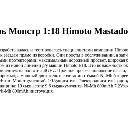
ь Монстр 1:18 Himoto Mastad
азрабатывалась и тестировалась специалистами компании Himot
к заездам прямо из коробки. Они просты в обслуживании, а запч
ыми протекторами, максимальный дорожный просвет, широкая ба
м из новой линейки р/у машин Himoto E18. Это возможность оку
влением на частоте 2.4GHz. Прочное профессиональное шасси,
здорожью, а мощный двигатель в сочетании с ёмкой Ni-Mh батаре
:тип: Монстр;масштаб: 1:18;двигатель: Электродвигатель;ради
ирина: 19 см;высота: 9,6 см;аккумулятор Ni-Mh 800mAh 7.2V;ск
 Ni-Mh 800mAh;инструкция.