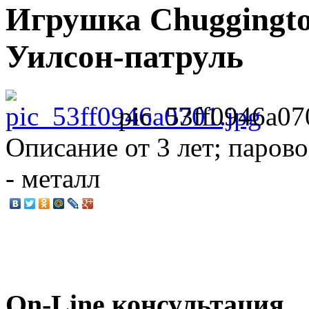
Игрушка Chuggingto
Уилсон-патруль
pic_53ff0946a07
Описание
от 3 лет; парово
- металл
On-Line консультация