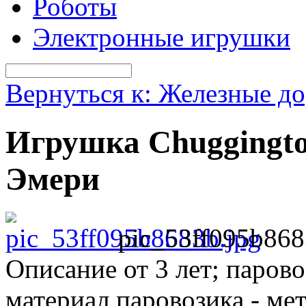
Роботы
Электронные игрушки
Вернуться к: Железные д
Игрушка Chuggingto
Эмери
pic_53ff095b868
Описание
от 3 лет; парово
материал паровозика - ме