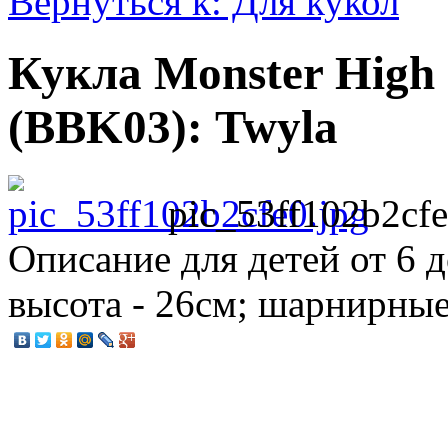
Вернуться к: Для кукол
Кукла Monster High
(BBK03): Twyla
pic_53ff102b2cfe
Описание
для детей от 6 д
высота - 26см; шарнирны