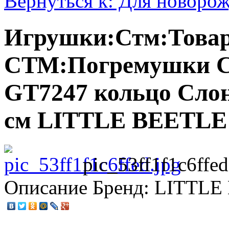
Вернуться к: Для новоро
Игрушки:Стм:Това
СТМ:Погремушки 
GT7247 кольцо Слоне
см LITTLE BEETLE
pic_53ff1f1c6ffed
Описание
Бренд: LITTLE 