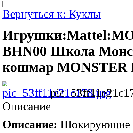
Вернуться к: Куклы
Игрушки:Mattel:M
BHN00 Школа Монст
кошмар MONSTER H
pic_53ff11e21c1
Описание
Описание:
Шокирующие и