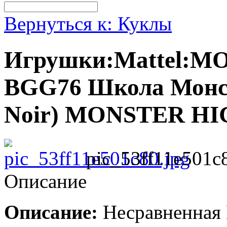
Вернуться к: Куклы
Игрушки:Mattel:M
BGG76 Школа Монст
Noir) MONSTER H
pic_53ff11e501c
Описание
Описание:
Несравненная 