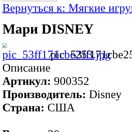
Вернуться к: Мягкие игр
Мари DISNEY
pic_53ff171cbe2
Описание
Артикул:
900352
Производитель:
Disney
Страна:
США