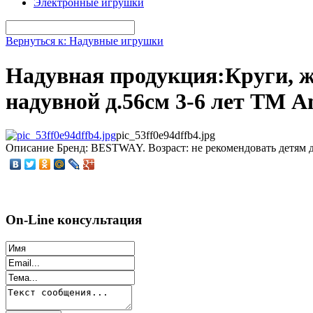
Электронные игрушки
Вернуться к: Надувные игрушки
Надувная продукция:Круги, 
надувной д.56см 3-6 лет ТМ A
pic_53ff0e94dffb4.jpg
Описание
Бренд: BESTWAY. Возраст: не рекомендовать детям до 
On-Line консультация