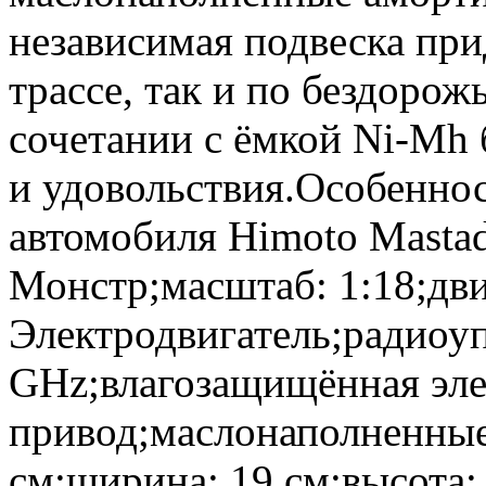
независимая подвеска при
трассе, так и по бездоро
сочетании с ёмкой Ni-Mh 
и удовольствия.Особенно
автомобиля Himoto Masta
Монстр;масштаб: 1:18;дви
Электродвигатель;радиоуп
GHz;влагозащищённая эл
привод;маслонаполненные
см;ширина: 19 см;высота: